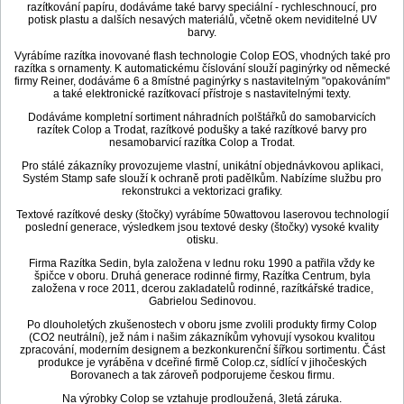
razítkování papíru, dodáváme také barvy speciální - rychleschnoucí, pro
potisk plastu a dalších nesavých materiálů, včetně okem neviditelné UV
barvy.
Vyrábíme razítka inovované flash technologie Colop EOS, vhodných také pro
razítka s ornamenty. K automatickému číslování slouží paginýrky od německé
firmy Reiner, dodáváme 6 a 8místné paginýrky s nastavitelným "opakováním"
a také elektronické razítkovací přístroje s nastavitelnými texty.
Dodáváme kompletní sortiment náhradních polštářků do samobarvicích
razítek Colop a Trodat, razítkové podušky a také razítkové barvy pro
nesamobarvicí razítka Colop a Trodat.
Pro stálé zákazníky provozujeme vlastní, unikátní objednávkovou aplikaci,
Systém Stamp safe slouží k ochraně proti padělkům. Nabízíme službu pro
rekonstrukci a vektorizaci grafiky.
Textové razítkové desky (štočky) vyrábíme 50wattovou laserovou technologií
poslední generace, výsledkem jsou textové desky (štočky) vysoké kvality
otisku.
Firma Razítka Sedin, byla založena v lednu roku 1990 a patřila vždy ke
špičce v oboru. Druhá generace rodinné firmy, Razítka Centrum, byla
založena v roce 2011, dcerou zakladatelů rodinné, razítkářské tradice,
Gabrielou Sedinovou.
Po dlouholetých zkušenostech v oboru jsme zvolili produkty firmy Colop
(CO2 neutrální), jež nám i našim zákazníkům vyhovují vysokou kvalitou
zpracování, moderním designem a bezkonkurenční šířkou sortimentu. Část
produkce je vyráběna v dceřiné firmě Colop.cz, sídlící v jihočeských
Borovanech a tak zároveň podporujeme českou firmu.
Na výrobky Colop se vztahuje prodloužená, 3letá záruka.