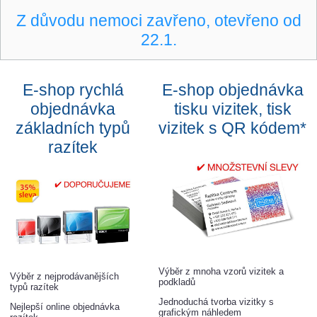
Z důvodu nemoci zavřeno, otevřeno od
22.1.
E-shop rychlá
E-shop objednávka
objednávka
tisku vizitek, tisk
základních typů
vizitek s QR kódem*
razítek
Výběr z mnoha vzorů vizitek a
Výběr z nejprodávanějších
podkladů
typů razítek
Jednoduchá tvorba vizitky s
Nejlepší online objednávka
grafickým náhledem