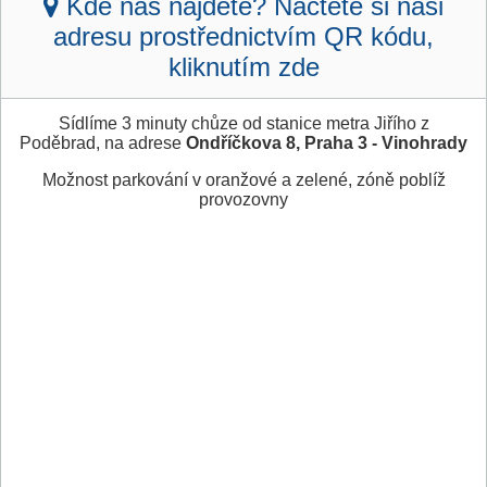
Kde nás najdete? Načtěte si naši
adresu prostřednictvím QR kódu,
kliknutím zde
Sídlíme 3 minuty chůze od stanice metra Jiřího z
Poděbrad, na adrese
Ondříčkova 8, Praha 3 - Vinohrady
Možnost parkování v oranžové a zelené, zóně poblíž
provozovny