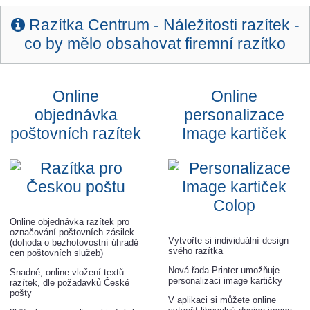
Razítka Centrum -
Náležitosti razítek -
co by mělo obsahovat firemní razítko
Online
Online
objednávka
personalizace
poštovních razítek
Image kartiček
Online objednávka razítek pro
označování poštovních zásilek
Vytvořte si individuální design
(dohoda o bezhotovostní úhradě
svého razítka
cen poštovních služeb)
Nová řada Printer umožňuje
Snadné, online vložení textů
personalizaci image kartičky
razítek, dle požadavků České
pošty
V aplikaci si můžete online