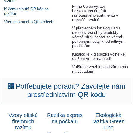
vizitce
Firma Colop vyrábí
K čemu slouží QR kód na
bezkonkurenční šíři
razítku
razítkářského sortimentu v
nejvyšší kvalitě
Více informací o QR kódech
V přehledném katalogu jsou
uvedeny všechny produkty
včetně příslušentví se všemi
potřebnými údaji k jednotlivým
produktům
Katalog je k dispozici volně ke
stažení ve formátu pdf
V tištěné verzi jej obdržíte u nás
na vyžádání
Potřebujete poradit? Zavolejte nám
prostřednictvím QR kódu
Vzory otisků
Razítka expres
Ekologická
firemních
na počkání
razítka Green
razítek
Lin
e