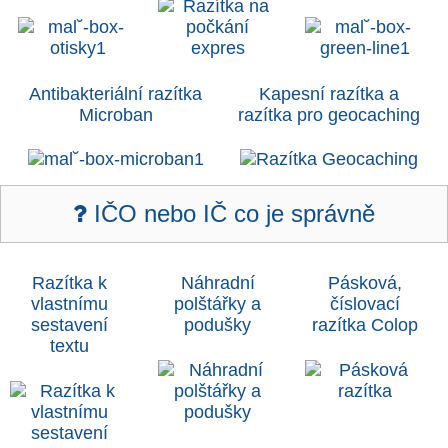
Antibakteriální razítka
Kapesní razítka a
Microban
razítka pro geocaching
IČO nebo IČ co je správně
Razítka k
Náhradní
Pásková,
vlastnímu
polštářky a
číslovací
sestavení
poduš
ky
razítka Colop
textu