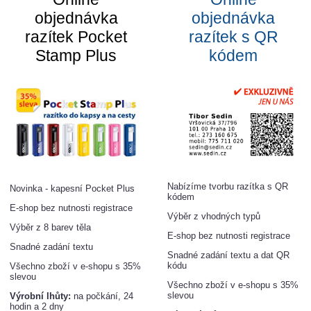
objednávka
objednávka
razítek Pocket
razítek s QR
Stamp Plus
kódem
Nabízíme tvorbu razítka s QR
Novinka - kapesní Pocket Plus
kódem
E-shop bez nutnosti registrace
Výběr z vhodných typů
Výběr z 8 barev těla
E-shop bez nutnosti registrace
Snadné zadání textu
Snadné zadání textu a dat QR
kódu
Všechno zboží v e-shopu s 35%
slevou
Všechno zboží v e-shopu s 35%
slevou
Výrobní lhůty:
na počkání, 24
hodin a 2 dny