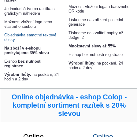
razítek
Možnost vložení loga a barevného
Jednoduchá tvorba razítka s
QR kódu
grafickým náhledem
Tiskneme na zařízení poslední
Možnost vložení loga nebo
generace
vlastního souboru
Tiskneme na kvalitní papíry až
Objednávka samotné textové
350g/m2
desky
Množstevní slevy až 55%
Na zboží v e-shopu
poskytujeme 35% slevu
E-shop bez nutnosti registrace
E-shop
bez nutnosti
Výrobní lhůty:
na počkání, 24
registrace
hodin a 2 dny
Výrobní lhůty:
na počkání, 24
hodin a 2 dny
Online objednávka - eshop Colop -
kompletní sortiment razítek s 20%
slevou
Online
Online