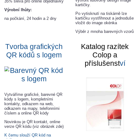
vytvořit libovolný design image
35% sleva pro online objednávky
kartičky.
Výrobní lhůty:
Po vytisknutí na tiskárně lze
kartičku vystřihnout a jednoduše
na počkání, 24 hodin a 2 dny
vložit do image okénka
Výběr z mnoha barevných vzorů
Tvorba grafických
Katalog razítek
QR kódů s loge
m
Colop a
příslušenst
ví
Vytváříme grafické, barevné QR
kódy s logem, kompletními
kontakty, odkazem na web,
odkazem na mapy, telefonními
číslem a online QR kódy
Novinkou je QR kontakt, online
verze QR kódu (viz obrázek zde)
K čemu slouží QR kód na