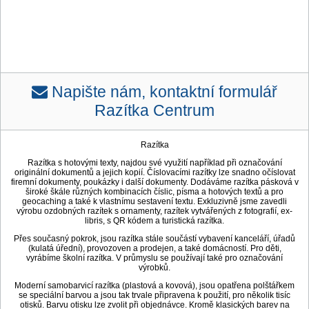
Napište nám, kontaktní formulář
Razítka Centrum
Razítka
Razítka s hotovými texty, najdou své využití například při označování
originální dokumentů a jejich kopií. Číslovacími razítky lze snadno očíslovat
firemní dokumenty, poukázky i další dokumenty. Dodáváme razítka pásková v
široké škále různých kombinacích číslic, písma a hotových textů a pro
geocaching a také k vlastnímu sestavení textu. Exkluzivně jsme zavedli
výrobu ozdobných razítek s ornamenty, razítek vytvářených z fotografií, ex-
libris, s QR kódem a turistická razítka.
Přes současný pokrok, jsou razítka stále součástí vybavení kanceláří, úřadů
(kulatá úřední), provozoven a prodejen, a také domácností. Pro děti,
vyrábíme školní razítka. V průmyslu se používají také pro označování
výrobků.
Moderní samobarvicí razítka (plastová a kovová), jsou opatřena polštářkem
se speciální barvou a jsou tak trvale připravena k použití, pro několik tisíc
otisků. Barvu otisku lze zvolit při objednávce. Kromě klasických barev na