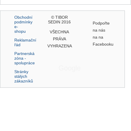
Obchodní
© TIBOR
podmínky
SEDIN 2016
Podpořte
e-
na nás
shopu
VŠECHNA
na na
PRÁVA
Reklamační
Facebooku
řád
VYHRAZENA
Partnerská
zóna -
spolupráce
Google
Stránky
stálých
zákazníků