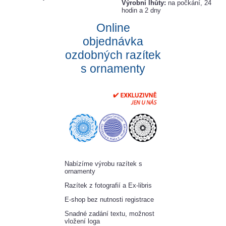
Výrobní lhůty:
na počkání, 24
hodin a 2 dny
Online
objednávka
ozdobných razítek
s ornamenty
Nabízíme výrobu razítek s
ornamenty
Razítek z fotografií a Ex-libris
E-shop bez nutnosti registrace
Snadné zadání textu, možnost
vložení loga