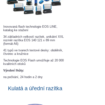
Inovovaná flash technologie EOS LINE,
katalog ke stažení
34 základních velkostí razítek, unikátní XXL
rozměr razítka EOS 140 121 x 89 mm
(formát A6)
41 typů ve tvarech textové desky: obdélník,
čtverec a kružnice
Technologie EOS Flash umožňuje až 20 000
kvalitních otisků
Výrobní lhůty:
na počkání, 24 hodin a 2 dny
Kulatá a úřední razít
ka