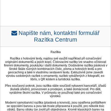
Napište nám, kontaktní formulář
Razítka Centrum
Razítka
Razítka s hotovými texty, najdou své využití například při označování
originální dokumentů a jejich kopií. Číslovacími razítky lze snadno očíslovat
firemní dokumenty, poukázky i další dokumenty. Dodáváme razítka pásková v
široké škále různých kombinacích číslic, písma a hotových textů a pro
geocaching a také k vlastnímu sestavení textu. Exkluzivně jsme zavedli
výrobu ozdobných razítek s ornamenty, razítek vytvářených z fotografií, ex-
libris, s QR kódem a turistická razítka.
Přes současný pokrok, jsou razítka stále součástí vybavení kanceláří, úřadů
(kulatá úřední), provozoven a prodejen, a také domácností. Pro děti,
vyrábíme školní razítka. V průmyslu se používají také pro označování
výrobků.
Moderní samobarvicí razítka (plastová a kovová), jsou opatřena polštářkem
se speciální barvou a jsou tak trvale připravena k použití, pro několik tisíc
otisků. Barvu otisku lze zvolit při objednávce. Kromě klasických barev na