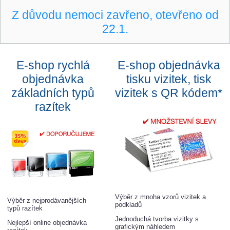
Z důvodu nemoci zavřeno, otevřeno od
22.1.
E-shop rychlá
E-shop objednávka
objednávka
tisku vizitek, tisk
základních typů
vizitek s QR kódem*
razítek
Výběr z mnoha vzorů vizitek a
Výběr z nejprodávanějších
podkladů
typů razítek
Jednoduchá tvorba vizitky s
Nejlepší online objednávka
grafickým náhledem