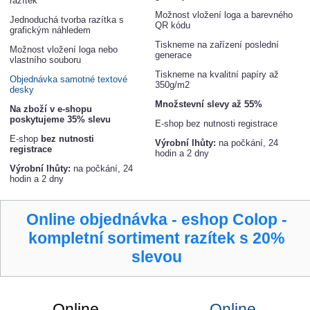
razítek
Možnost vložení loga a barevného
Jednoduchá tvorba razítka s
QR kódu
grafickým náhledem
Tiskneme na zařízení poslední
Možnost vložení loga nebo
generace
vlastního souboru
Tiskneme na kvalitní papíry až
Objednávka samotné textové
350g/m2
desky
Množstevní slevy až 55%
Na zboží v e-shopu
poskytujeme 35% slevu
E-shop bez nutnosti registrace
E-shop
bez nutnosti
Výrobní lhůty:
na počkání, 24
registrace
hodin a 2 dny
Výrobní lhůty:
na počkání, 24
hodin a 2 dny
Online objednávka - eshop Colop -
kompletní sortiment razítek s 20%
slevou
Online
Online