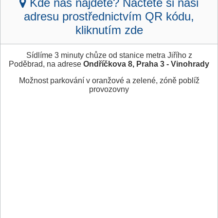
Kde nás najdete? Načtěte si naši
adresu prostřednictvím QR kódu,
kliknutím zde
Sídlíme 3 minuty chůze od stanice metra Jiřího z
Poděbrad, na adrese
Ondříčkova 8, Praha 3 - Vinohrady
Možnost parkování v oranžové a zelené, zóně poblíž
provozovny