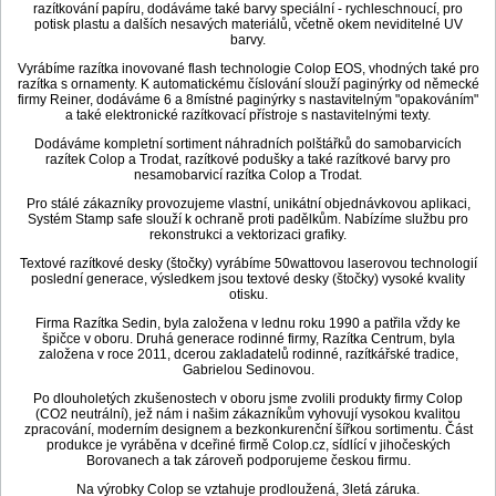
razítkování papíru, dodáváme také barvy speciální - rychleschnoucí, pro
potisk plastu a dalších nesavých materiálů, včetně okem neviditelné UV
barvy.
Vyrábíme razítka inovované flash technologie Colop EOS, vhodných také pro
razítka s ornamenty. K automatickému číslování slouží paginýrky od německé
firmy Reiner, dodáváme 6 a 8místné paginýrky s nastavitelným "opakováním"
a také elektronické razítkovací přístroje s nastavitelnými texty.
Dodáváme kompletní sortiment náhradních polštářků do samobarvicích
razítek Colop a Trodat, razítkové podušky a také razítkové barvy pro
nesamobarvicí razítka Colop a Trodat.
Pro stálé zákazníky provozujeme vlastní, unikátní objednávkovou aplikaci,
Systém Stamp safe slouží k ochraně proti padělkům. Nabízíme službu pro
rekonstrukci a vektorizaci grafiky.
Textové razítkové desky (štočky) vyrábíme 50wattovou laserovou technologií
poslední generace, výsledkem jsou textové desky (štočky) vysoké kvality
otisku.
Firma Razítka Sedin, byla založena v lednu roku 1990 a patřila vždy ke
špičce v oboru. Druhá generace rodinné firmy, Razítka Centrum, byla
založena v roce 2011, dcerou zakladatelů rodinné, razítkářské tradice,
Gabrielou Sedinovou.
Po dlouholetých zkušenostech v oboru jsme zvolili produkty firmy Colop
(CO2 neutrální), jež nám i našim zákazníkům vyhovují vysokou kvalitou
zpracování, moderním designem a bezkonkurenční šířkou sortimentu. Část
produkce je vyráběna v dceřiné firmě Colop.cz, sídlící v jihočeských
Borovanech a tak zároveň podporujeme českou firmu.
Na výrobky Colop se vztahuje prodloužená, 3letá záruka.