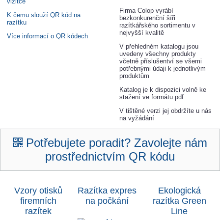
vizitce
Firma Colop vyrábí
K čemu slouží QR kód na
bezkonkurenční šíři
razítku
razítkářského sortimentu v
nejvyšší kvalitě
Více informací o QR kódech
V přehledném katalogu jsou
uvedeny všechny produkty
včetně příslušentví se všemi
potřebnými údaji k jednotlivým
produktům
Katalog je k dispozici volně ke
stažení ve formátu pdf
V tištěné verzi jej obdržíte u nás
na vyžádání
Potřebujete poradit? Zavolejte nám
prostřednictvím QR kódu
Vzory otisků
Razítka expres
Ekologická
firemních
na počkání
razítka Green
razítek
Lin
e