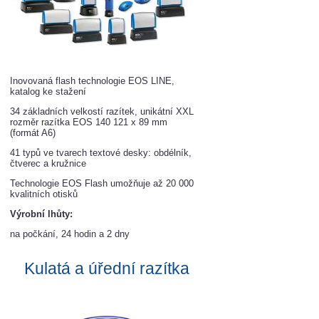
Inovovaná flash technologie EOS LINE,
katalog ke stažení
34 základních velkostí razítek, unikátní XXL
rozměr razítka EOS 140 121 x 89 mm
(formát A6)
41 typů ve tvarech textové desky: obdélník,
čtverec a kružnice
Technologie EOS Flash umožňuje až 20 000
kvalitních otisků
Výrobní lhůty:
na počkání, 24 hodin a 2 dny
Kulatá a úřední razít
ka