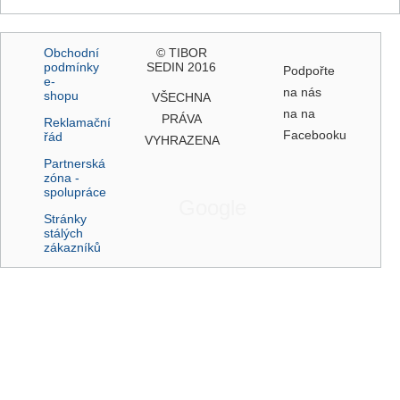
Obchodní
© TIBOR
podmínky
SEDIN 2016
Podpořte
e-
na nás
shopu
VŠECHNA
na na
PRÁVA
Reklamační
Facebooku
řád
VYHRAZENA
Partnerská
zóna -
spolupráce
Google
Stránky
stálých
zákazníků