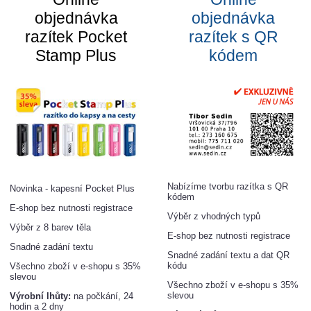
objednávka
objednávka
razítek Pocket
razítek s QR
Stamp Plus
kódem
Nabízíme tvorbu razítka s QR
Novinka - kapesní Pocket Plus
kódem
E-shop bez nutnosti registrace
Výběr z vhodných typů
Výběr z 8 barev těla
E-shop bez nutnosti registrace
Snadné zadání textu
Snadné zadání textu a dat QR
kódu
Všechno zboží v e-shopu s 35%
slevou
Všechno zboží v e-shopu s 35%
slevou
Výrobní lhůty:
na počkání, 24
hodin a 2 dny