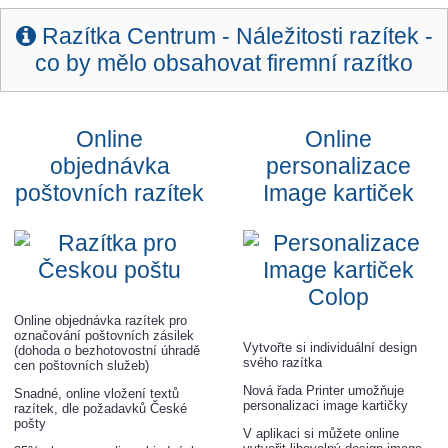
Razítka Centrum -
Náležitosti razítek -
co by mělo obsahovat firemní razítko
Online
Online
objednávka
personalizace
poštovních razítek
Image kartiček
Online objednávka razítek pro
označování poštovních zásilek
Vytvořte si individuální design
(dohoda o bezhotovostní úhradě
svého razítka
cen poštovních služeb)
Nová řada Printer umožňuje
Snadné, online vložení textů
personalizaci image kartičky
razítek, dle požadavků České
pošty
V aplikaci si můžete online