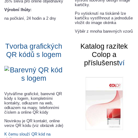
vytvořit libovolný design image
35% sleva pro online objednávky
kartičky.
Výrobní lhůty:
Po vytisknutí na tiskárně lze
kartičku vystřihnout a jednoduše
na počkání, 24 hodin a 2 dny
vložit do image okénka
Výběr z mnoha barevných vzorů
Tvorba grafických
Katalog razítek
QR kódů s loge
m
Colop a
příslušenst
ví
Vytváříme grafické, barevné QR
kódy s logem, kompletními
kontakty, odkazem na web,
odkazem na mapy, telefonními
číslem a online QR kódy
Novinkou je QR kontakt, online
verze QR kódu (viz obrázek zde)
K čemu slouží QR kód na