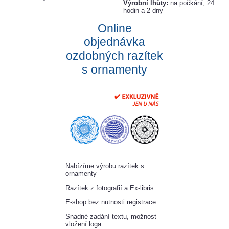
Výrobní lhůty:
na počkání, 24
hodin a 2 dny
Online
objednávka
ozdobných razítek
s ornamenty
Nabízíme výrobu razítek s
ornamenty
Razítek z fotografií a Ex-libris
E-shop bez nutnosti registrace
Snadné zadání textu, možnost
vložení loga