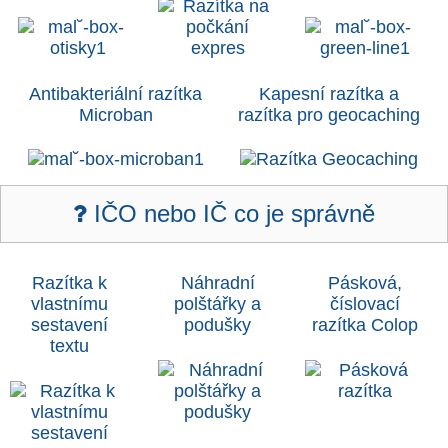
Antibakteriální razítka
Kapesní razítka a
Microban
razítka pro geocaching
IČO nebo IČ co je správně
Razítka k
Náhradní
Pásková,
vlastnímu
polštářky a
číslovací
sestavení
poduš
ky
razítka Colop
textu