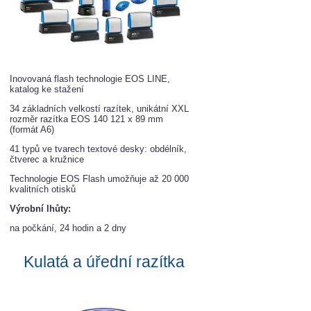
Inovovaná flash technologie EOS LINE,
katalog ke stažení
34 základních velkostí razítek, unikátní XXL
rozměr razítka EOS 140 121 x 89 mm
(formát A6)
41 typů ve tvarech textové desky: obdélník,
čtverec a kružnice
Technologie EOS Flash umožňuje až 20 000
kvalitních otisků
Výrobní lhůty:
na počkání, 24 hodin a 2 dny
Kulatá a úřední razít
ka