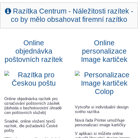
Razítka Centrum -
Náležitosti razítek -
co by mělo obsahovat firemní razítko
Online
Online
objednávka
personalizace
poštovních razítek
Image kartiček
Online objednávka razítek pro
označování poštovních zásilek
Vytvořte si individuální design
(dohoda o bezhotovostní úhradě
svého razítka
cen poštovních služeb)
Nová řada Printer umožňuje
Snadné, online vložení textů
personalizaci image kartičky
razítek, dle požadavků České
pošty
V aplikaci si můžete online