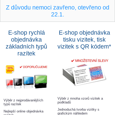
Z důvodu nemoci zavřeno, otevřeno od
22.1.
E-shop rychlá
E-shop objednávka
objednávka
tisku vizitek, tisk
základních typů
vizitek s QR kódem*
razítek
Výběr z mnoha vzorů vizitek a
Výběr z nejprodávanějších
podkladů
typů razítek
Jednoduchá tvorba vizitky s
Nejlepší online objednávka
grafickým náhledem