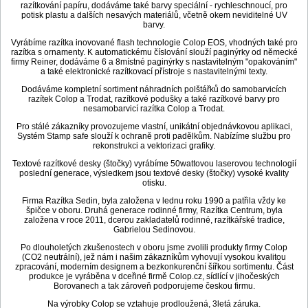
razítkování papíru, dodáváme také barvy speciální - rychleschnoucí, pro
potisk plastu a dalších nesavých materiálů, včetně okem neviditelné UV
barvy.
Vyrábíme razítka inovované flash technologie Colop EOS, vhodných také pro
razítka s ornamenty. K automatickému číslování slouží paginýrky od německé
firmy Reiner, dodáváme 6 a 8místné paginýrky s nastavitelným "opakováním"
a také elektronické razítkovací přístroje s nastavitelnými texty.
Dodáváme kompletní sortiment náhradních polštářků do samobarvicích
razítek Colop a Trodat, razítkové podušky a také razítkové barvy pro
nesamobarvicí razítka Colop a Trodat.
Pro stálé zákazníky provozujeme vlastní, unikátní objednávkovou aplikaci,
Systém Stamp safe slouží k ochraně proti padělkům. Nabízíme službu pro
rekonstrukci a vektorizaci grafiky.
Textové razítkové desky (štočky) vyrábíme 50wattovou laserovou technologií
poslední generace, výsledkem jsou textové desky (štočky) vysoké kvality
otisku.
Firma Razítka Sedin, byla založena v lednu roku 1990 a patřila vždy ke
špičce v oboru. Druhá generace rodinné firmy, Razítka Centrum, byla
založena v roce 2011, dcerou zakladatelů rodinné, razítkářské tradice,
Gabrielou Sedinovou.
Po dlouholetých zkušenostech v oboru jsme zvolili produkty firmy Colop
(CO2 neutrální), jež nám i našim zákazníkům vyhovují vysokou kvalitou
zpracování, moderním designem a bezkonkurenční šířkou sortimentu. Část
produkce je vyráběna v dceřiné firmě Colop.cz, sídlící v jihočeských
Borovanech a tak zároveň podporujeme českou firmu.
Na výrobky Colop se vztahuje prodloužená, 3letá záruka.