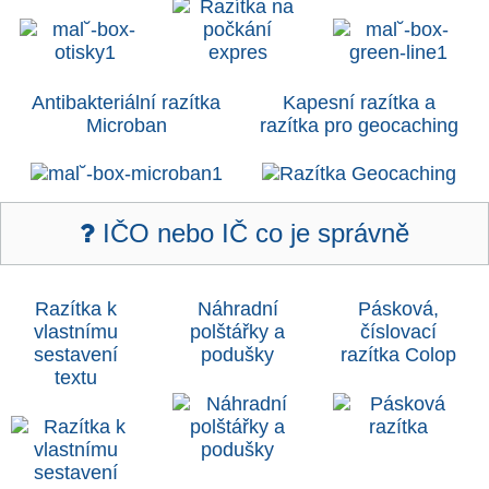
Antibakteriální razítka
Kapesní razítka a
Microban
razítka pro geocaching
IČO nebo IČ co je správně
Razítka k
Náhradní
Pásková,
vlastnímu
polštářky a
číslovací
sestavení
poduš
ky
razítka Colop
textu