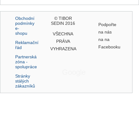
Obchodní
© TIBOR
podmínky
SEDIN 2016
Podpořte
e-
na nás
shopu
VŠECHNA
na na
PRÁVA
Reklamační
Facebooku
řád
VYHRAZENA
Partnerská
zóna -
spolupráce
Google
Stránky
stálých
zákazníků