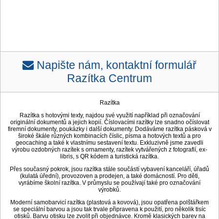
Napište nám, kontaktní formulář
Razítka Centrum
Razítka
Razítka s hotovými texty, najdou své využití například při označování
originální dokumentů a jejich kopií. Číslovacími razítky lze snadno očíslovat
firemní dokumenty, poukázky i další dokumenty. Dodáváme razítka pásková v
široké škále různých kombinacích číslic, písma a hotových textů a pro
geocaching a také k vlastnímu sestavení textu. Exkluzivně jsme zavedli
výrobu ozdobných razítek s ornamenty, razítek vytvářených z fotografií, ex-
libris, s QR kódem a turistická razítka.
Přes současný pokrok, jsou razítka stále součástí vybavení kanceláří, úřadů
(kulatá úřední), provozoven a prodejen, a také domácností. Pro děti,
vyrábíme školní razítka. V průmyslu se používají také pro označování
výrobků.
Moderní samobarvicí razítka (plastová a kovová), jsou opatřena polštářkem
se speciální barvou a jsou tak trvale připravena k použití, pro několik tisíc
otisků. Barvu otisku lze zvolit při objednávce. Kromě klasických barev na