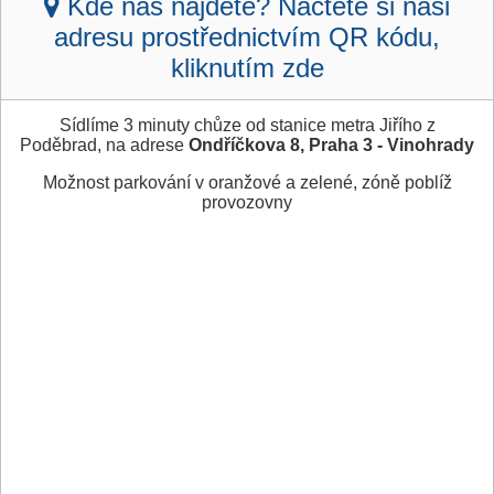
Kde nás najdete? Načtěte si naši
adresu prostřednictvím QR kódu,
kliknutím zde
Sídlíme 3 minuty chůze od stanice metra Jiřího z
Poděbrad, na adrese
Ondříčkova 8, Praha 3 - Vinohrady
Možnost parkování v oranžové a zelené, zóně poblíž
provozovny