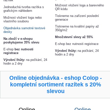
razítek
Možnost vložení loga a barevného
Jednoduchá tvorba razítka s
QR kódu
grafickým náhledem
Tiskneme na zařízení poslední
Možnost vložení loga nebo
generace
vlastního souboru
Tiskneme na kvalitní papíry až
Objednávka samotné textové
350g/m2
desky
Množstevní slevy až 55%
Na zboží v e-shopu
poskytujeme 35% slevu
E-shop bez nutnosti registrace
E-shop
bez nutnosti
Výrobní lhůty:
na počkání, 24
registrace
hodin a 2 dny
Výrobní lhůty:
na počkání, 24
hodin a 2 dny
Online objednávka - eshop Colop -
kompletní sortiment razítek s 20%
slevou
Online
Online