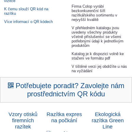
vizitce
Firma Colop vyrábí
K čemu slouží QR kód na
bezkonkurenční šíři
razítku
razítkářského sortimentu v
nejvyšší kvalitě
Více informací o QR kódech
V přehledném katalogu jsou
uvedeny všechny produkty
včetně příslušentví se všemi
potřebnými údaji k jednotlivým
produktům
Katalog je k dispozici volně ke
stažení ve formátu pdf
V tištěné verzi jej obdržíte u nás
na vyžádání
Potřebujete poradit? Zavolejte nám
prostřednictvím QR kódu
Vzory otisků
Razítka expres
Ekologická
firemních
na počkání
razítka Green
razítek
Lin
e