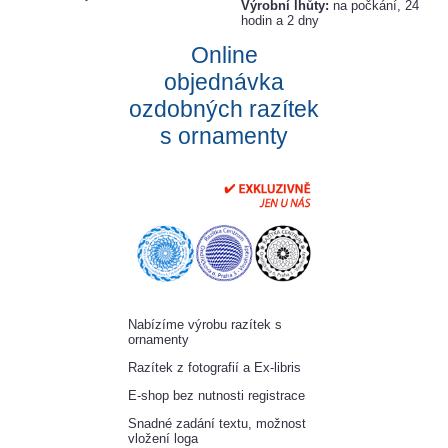
Výrobní lhůty:
na počkání, 24
hodin a 2 dny
Online
objednávka
ozdobných razítek
s ornamenty
Nabízíme výrobu razítek s
ornamenty
Razítek z fotografií a Ex-libris
E-shop bez nutnosti registrace
Snadné zadání textu, možnost
vložení loga