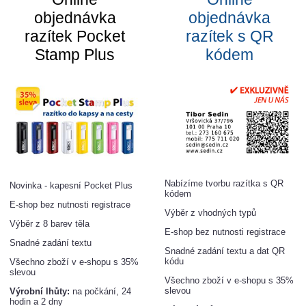
objednávka
objednávka
razítek Pocket
razítek s QR
Stamp Plus
kódem
Nabízíme tvorbu razítka s QR
Novinka - kapesní Pocket Plus
kódem
E-shop bez nutnosti registrace
Výběr z vhodných typů
Výběr z 8 barev těla
E-shop bez nutnosti registrace
Snadné zadání textu
Snadné zadání textu a dat QR
kódu
Všechno zboží v e-shopu s 35%
slevou
Všechno zboží v e-shopu s 35%
slevou
Výrobní lhůty:
na počkání, 24
hodin a 2 dny