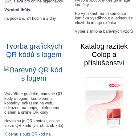
vytvořit libovolný design image
35% sleva pro online objednávky
kartičky.
Výrobní lhůty:
Po vytisknutí na tiskárně lze
kartičku vystřihnout a jednoduše
na počkání, 24 hodin a 2 dny
vložit do image okénka
Výběr z mnoha barevných vzorů
Tvorba grafických
Katalog razítek
QR kódů s loge
m
Colop a
příslušenst
ví
Vytváříme grafické, barevné QR
kódy s logem, kompletními
kontakty, odkazem na web,
odkazem na mapy, telefonními
číslem a online QR kódy
Novinkou je QR kontakt, online
verze QR kódu (viz obrázek zde)
K čemu slouží QR kód na